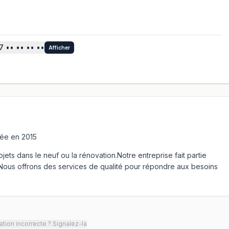
7
•• •• •• ••
Afficher
rée en 2015
ets dans le neuf ou la rénovation.Notre entreprise fait partie
Nous offrons des services de qualité pour répondre aux besoins
tion incorrecte ? Signalez-la