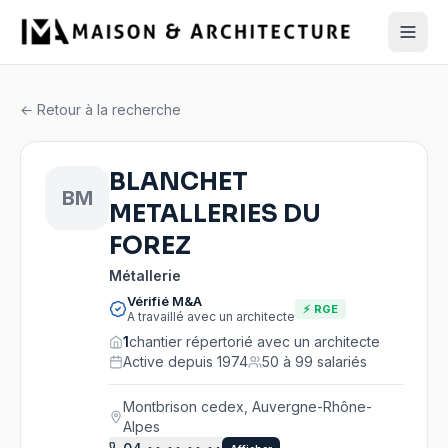
← Retour à la recherche
BLANCHET
BM
METALLERIES DU
FOREZ
Métallerie
Vérifié M&A
⚡ RGE
A travaillé avec un architecte
1
chantier répertorié avec un architecte
Active depuis 1974
50 à 99 salariés
Montbrison cedex, Auvergne-Rhône-
Alpes