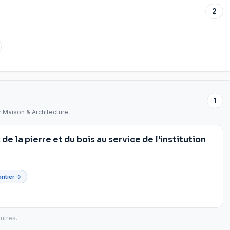
2
1
r Maison & Architecture
e la pierre et du bois au service de l'institution
antier →
utres.