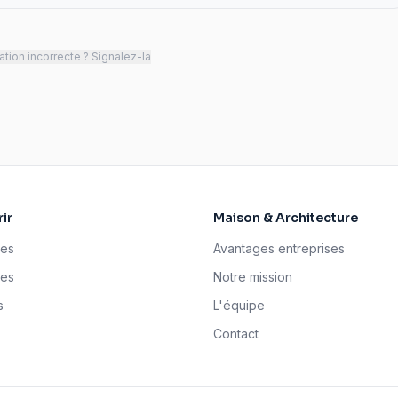
tion incorrecte ? Signalez-la
ir
Maison & Architecture
ses
Avantages entreprises
tes
Notre mission
s
L'équipe
Contact