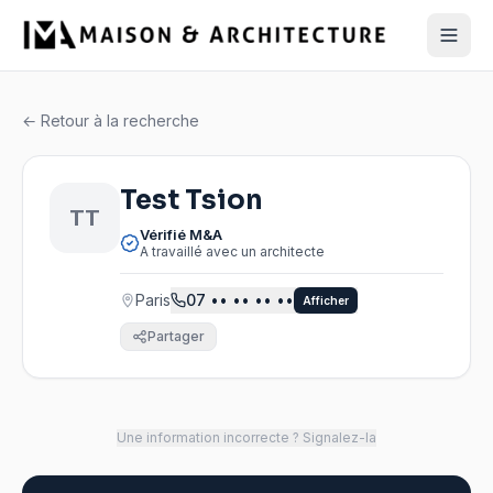
← Retour à la recherche
Test Tsion
TT
Vérifié M&A
A travaillé avec un architecte
Paris
07
•• •• •• ••
Afficher
Partager
Une information incorrecte ? Signalez-la