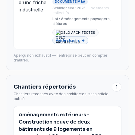
DOCUMENTÉ M&A
Schiltigheim · 2025
·
Logements
collectifs
Lot :
Aménagements paysagers,
clôtures
OSLO ARCHITECTES
Voir le chantier →
Aperçu non exhaustif — l'entreprise peut en compter
d'autres.
Chantiers répertoriés
1
Chantiers recensés avec des architectes, sans article
publié
Aménagements extérieurs -
Construction neuve de deux
bâtiments de 9 logements en