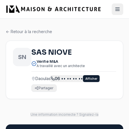
← Retour à la recherche
SAS NIOVE
SN
Vérifié M&A
A travaillé avec un architecte
Daoulas
06
•• •• •• ••
Afficher
Partager
Une information incorrecte ? Signalez-la