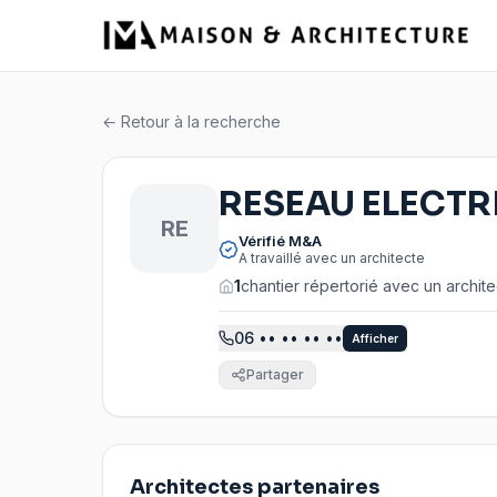
← Retour à la recherche
RESEAU ELECTR
RE
Vérifié M&A
A travaillé avec un architecte
1
chantier répertorié avec un archit
06
•• •• •• ••
Afficher
Partager
Architectes partenaires