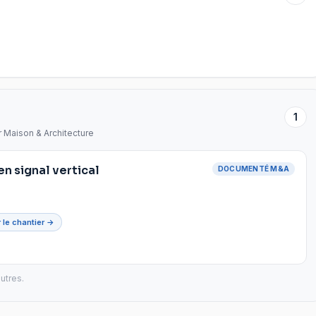
1
r Maison & Architecture
 en signal vertical
DOCUMENTÉ M&A
r le chantier →
utres.