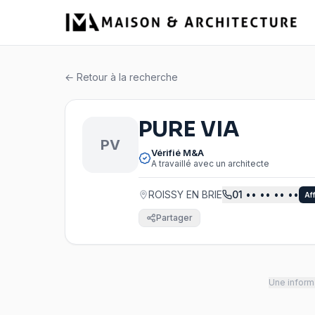
← Retour à la recherche
PURE VIA
PV
Vérifié M&A
A travaillé avec un architecte
ROISSY EN BRIE
01
•• •• •• ••
Af
Partager
Une informa