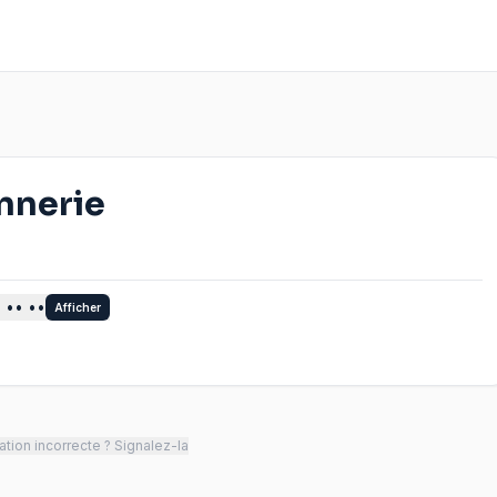
nnerie
 •• ••
Afficher
tion incorrecte ? Signalez-la