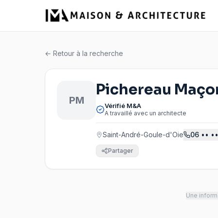
← Retour à la recherche
Pichereau Maço
PM
Vérifié M&A
A travaillé avec un architecte
Saint-André-Goule-d'Oie
06
•• ••
Partager
Une informa