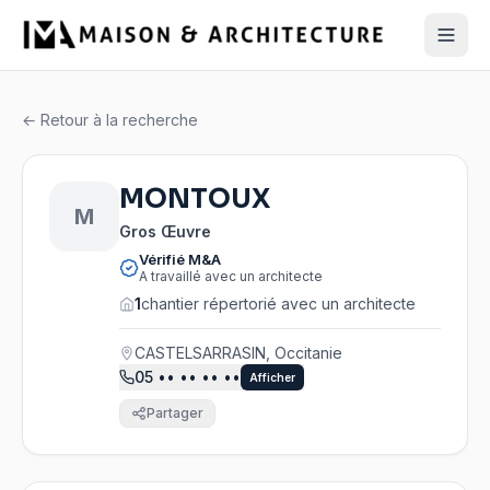
← Retour à la recherche
MONTOUX
M
Gros Œuvre
Vérifié M&A
A travaillé avec un architecte
1
chantier répertorié avec un architecte
CASTELSARRASIN, Occitanie
05
•• •• •• ••
Afficher
Partager