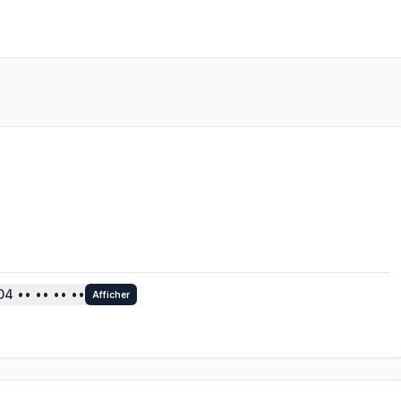
04
•• •• •• ••
Afficher