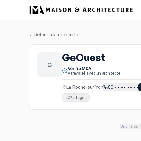
← Retour à la recherche
GeOuest
G
Vérifié M&A
A travaillé avec un architecte
La Roche-sur-Yon
06
•• •• •• ••
Partager
Une informa