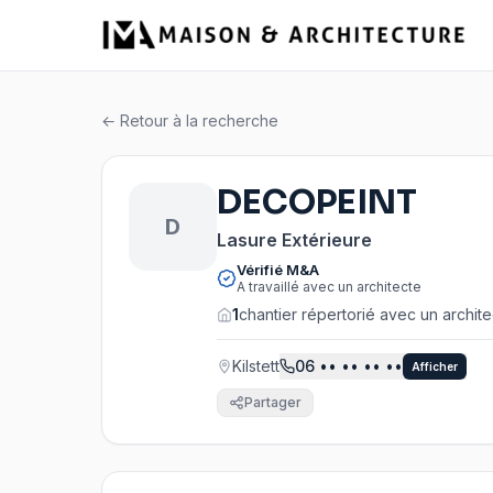
← Retour à la recherche
DECOPEINT
D
Lasure Extérieure
Vérifié M&A
A travaillé avec un architecte
1
chantier répertorié avec un archit
Kilstett
06
•• •• •• ••
Afficher
Partager