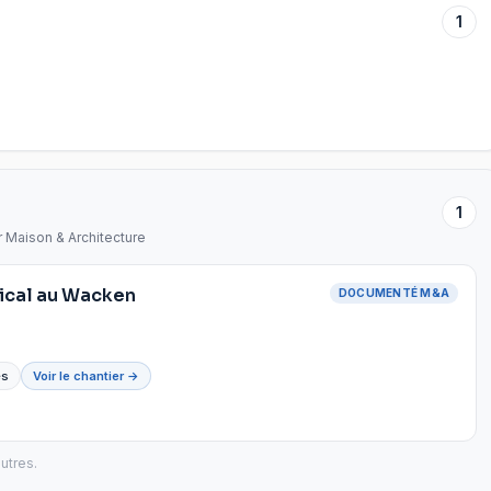
1
1
r Maison & Architecture
rtical au Wacken
DOCUMENTÉ M&A
́s
Voir le chantier →
utres.