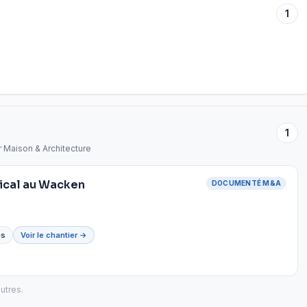
1
1
r Maison & Architecture
rtical au Wacken
DOCUMENTÉ M&A
́s
Voir le chantier →
utres.