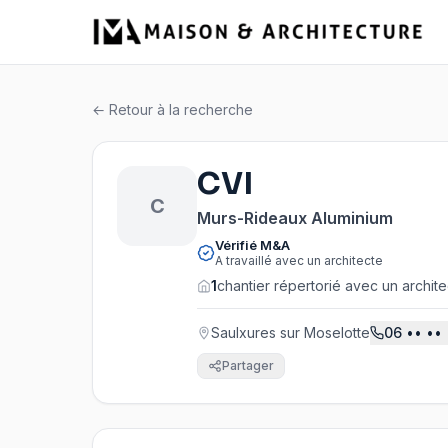
← Retour à la recherche
CVI
C
Murs-Rideaux Aluminium
Vérifié M&A
A travaillé avec un architecte
1
chantier répertorié avec un archit
Saulxures sur Moselotte
06
•• •• 
Partager