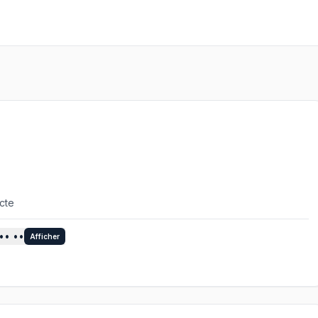
ecte
•• ••
Afficher