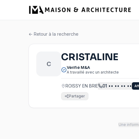
← Retour à la recherche
CRISTALINE
C
Vérifié M&A
A travaillé avec un architecte
ROISSY EN BRIE
01
•• •• •• ••
Af
Partager
Une informa