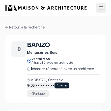
← Retour à la recherche
BANZO
B
Menuiseries Bois
Vérifié M&A
A travaillé avec un architecte
1
chantier répertorié avec un architecte
MOISSAC, Occitanie
05
•• •• •• ••
Afficher
Partager