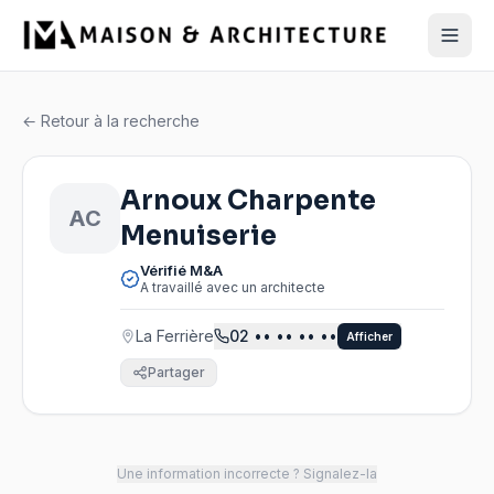
← Retour à la recherche
Arnoux Charpente
AC
Menuiserie
Vérifié M&A
A travaillé avec un architecte
La Ferrière
02
•• •• •• ••
Afficher
Partager
Une information incorrecte ? Signalez-la