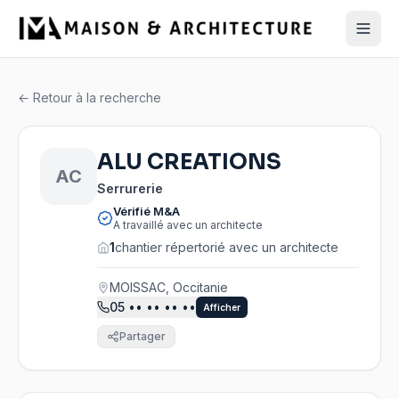
← Retour à la recherche
ALU CREATIONS
AC
Serrurerie
Vérifié M&A
A travaillé avec un architecte
1
chantier répertorié avec un architecte
MOISSAC, Occitanie
05
•• •• •• ••
Afficher
Partager