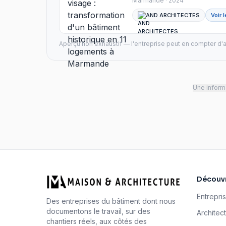
Marmande · 2024
AND ARCHITECTES
Voir 
Aperçu non exhaustif — l'entreprise peut en compter d'a
Une informa
Découvr
Entrepri
Des entreprises du bâtiment dont nous
documentons le travail, sur des
Architec
chantiers réels, aux côtés des