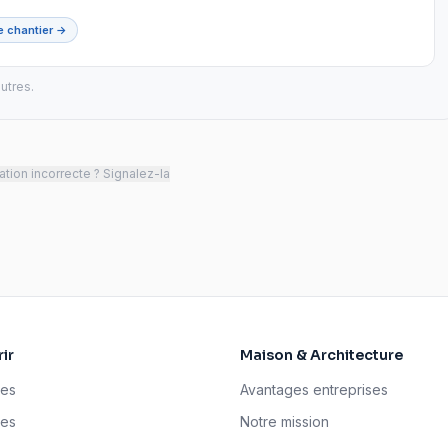
le chantier →
utres.
tion incorrecte ? Signalez-la
ir
Maison & Architecture
ses
Avantages entreprises
tes
Notre mission