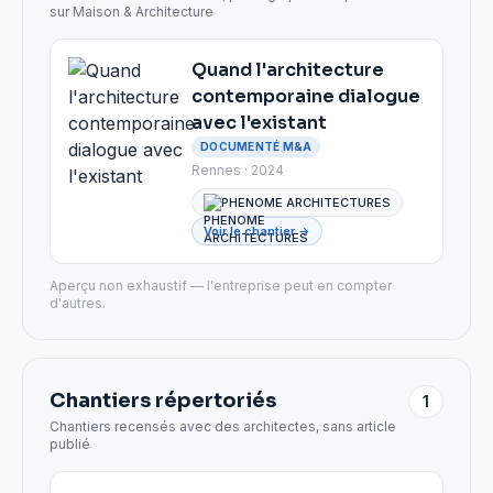
sur Maison & Architecture
Quand l'architecture
contemporaine dialogue
avec l'existant
DOCUMENTÉ M&A
Rennes · 2024
PHENOME ARCHITECTURES
Voir le chantier →
Aperçu non exhaustif — l'entreprise peut en compter
d'autres.
Chantiers répertoriés
1
Chantiers recensés avec des architectes, sans article
publié