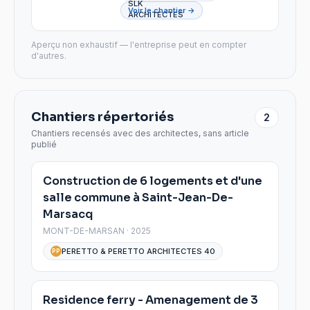
Voir le chantier →
Aperçu non exhaustif — l'entreprise peut en compter
d'autres.
Chantiers répertoriés
2
Chantiers recensés avec des architectes, sans article
publié
Construction de 6 logements et d'une
salle commune à Saint-Jean-De-
Marsacq
MONT-DE-MARSAN · 2025
PERETTO & PERETTO ARCHITECTES 40
PP
Residence ferry - Amenagement de 3