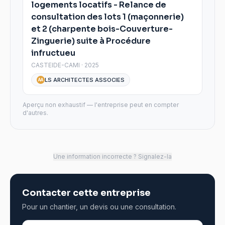
logements locatifs - Relance de
consultation des lots 1 (maçonnerie)
et 2 (charpente bois-Couverture-
Zinguerie) suite à Procédure
infructueu
CASTEIDE-CAMI · 2025
LS ARCHITECTES ASSOCIES
AA
Aperçu non exhaustif — l'entreprise peut en compter
d'autres.
Une information incorrecte ? Signalez-la
Contacter cette entreprise
Pour un chantier, un devis ou une consultation.